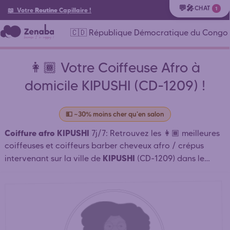
💬🎤
CHAT
1
📖 Votre
Routine
Capillaire
!
🇨🇩 République Démocratique du Congo
👩🏾 Votre Coiffeuse Afro à
domicile KIPUSHI (CD-1209) !
💵 ~30% moins cher qu'en salon
Coiffure afro KIPUSHI
7j/7: Retrouvez les 👩🏾 meilleures
coiffeuses et coiffeurs barber cheveux afro / crépus
KIPUSHI
intervenant sur la ville de
(CD-1209) dans le
CD-HK-LU LUBUMBASHI
HAUT-KATANGA
departement
(
)
et à proximité qui coiffent à domicile ou en salon: tresses
africaines, tissage, dreadlocks KIPUSHI . ⏱️ Mise en
relation rapide. Réservation simple et rapide. Prenez
rendez-vous en ligne 24h/24 Contactez directement les