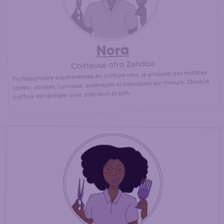
Nora
Coiffeuse afro Zenaba
Professionnelle expérimentée en coiffure afro, je propose des modèles
variés : vanilles, cornrows, extensions et perruques sur-mesure. Chaque
coiffure est réalisée avec précision et soin.