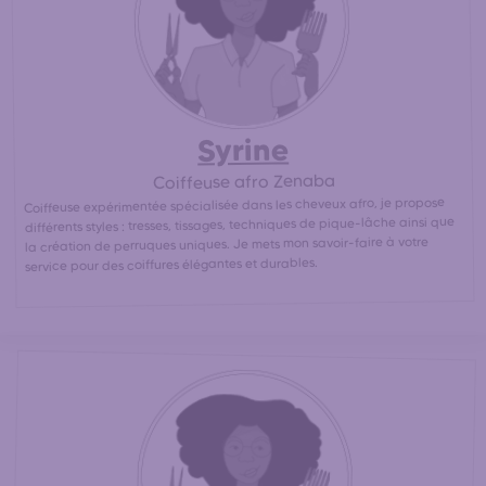
coiffeuses afro les plus proches de votre domicile pour
30% moins cher
une coupe afro / africaine pas chère. (
qu'en salon de coiffure afro)
Syrine
Coiffeuse afro Zenaba
Coiffeuse expérimentée spécialisée dans les cheveux afro, je propose
différents styles : tresses, tissages, techniques de pique-lâche ainsi que
la création de perruques uniques. Je mets mon savoir-faire à votre
service pour des coiffures élégantes et durables.