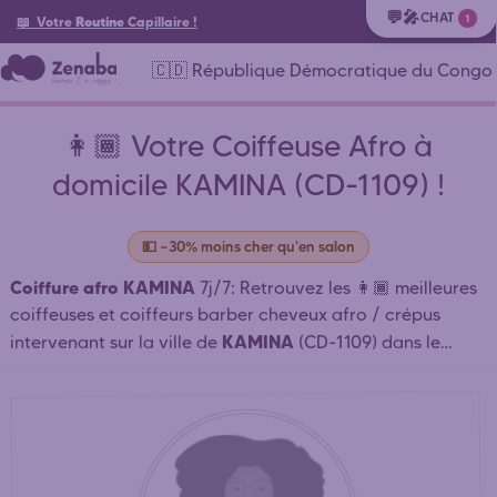
💬🎤
CHAT
1
📖 Votre
Routine
Capillaire
!
🇨🇩 République Démocratique du Congo
👩🏾 Votre Coiffeuse Afro à
domicile KAMINA (CD-1109) !
💵 ~30% moins cher qu'en salon
Coiffure afro KAMINA
7j/7: Retrouvez les 👩🏾 meilleures
coiffeuses et coiffeurs barber cheveux afro / crépus
KAMINA
intervenant sur la ville de
(CD-1109) dans le
CD-HK-LU LUBUMBASHI
HAUT-KATANGA
departement
(
)
et à proximité qui coiffent à domicile ou en salon: tresses
africaines, tissage, dreadlocks KAMINA . ⏱️ Mise en
relation rapide. Réservation simple et rapide. Prenez
rendez-vous en ligne 24h/24 Contactez directement les