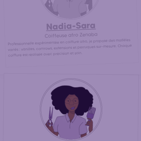
Nadia-Sara
Coiffeuse afro Zenaba
Professionnelle expérimentée en coiffure afro, je propose des modèles
variés : vanilles, cornrows, extensions et perruques sur-mesure. Chaque
coiffure est réalisée avec précision et soin.